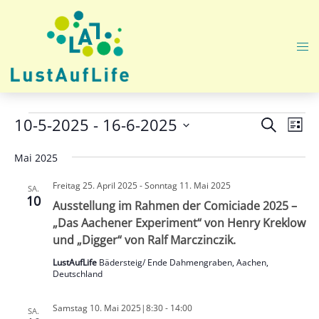
Zum
Inhalt
springen
Me
ums
Veranstaltungen
Veranst
Ver
10-5-2025
 - 
16-6-2025
SUCHE
LISTE
Ans
Suche
Datum
Nav
Mai 2025
und
wählen.
Ansicht
Freitag 25. April 2025
-
Sonntag 11. Mai 2025
SA.
Navigat
10
Ausstellung im Rahmen der Comiciade 2025 –
„Das Aachener Experiment“ von Henry Kreklow
und „Digger“ von Ralf Marczinczik.
LustAufLife
Bädersteig/ Ende Dahmengraben, Aachen,
Deutschland
Samstag 10. Mai 2025|8:30
-
14:00
SA.