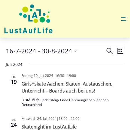
Zum
Inhalt
springen
Me
ums
Veranstaltungen
Veranst
Ver
16-7-2024
 - 
30-8-2024
SUCHE
LISTE
Ans
Suche
Datum
Nav
Juli 2024
und
wählen.
Ansicht
Freitag 19. Juli 2024|16:30
-
19:00
FR.
Navigat
19
Girls*skate Aachen: Skaten, Austauschen,
Unterricht – Boards auch bei uns!
LustAufLife
Bädersteig/ Ende Dahmengraben, Aachen,
Deutschland
Mittwoch 24. Juli 2024|18:00
-
22:00
MI.
24
Skatenight im LustAufLife