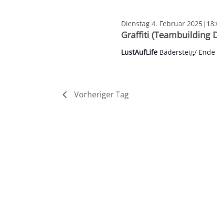
Februar
2025
Dienstag 4. Februar 2025|18:
Graffiti (Teambuilding 
LustAufLife
Bädersteig/ End
Vorheriger Tag