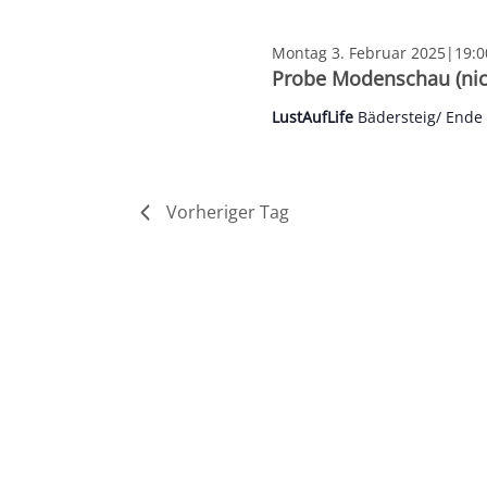
Februar
2025
Montag 3. Februar 2025|19:0
Probe Modenschau (nich
LustAufLife
Bädersteig/ End
Vorheriger Tag