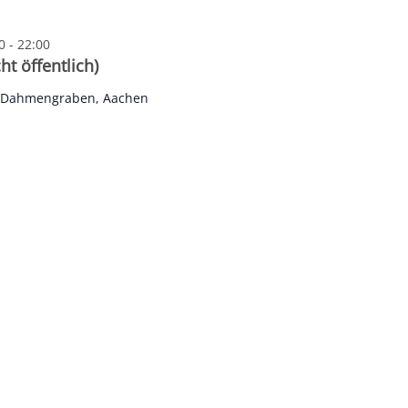
0
-
22:00
t öffentlich)
e Dahmengraben, Aachen