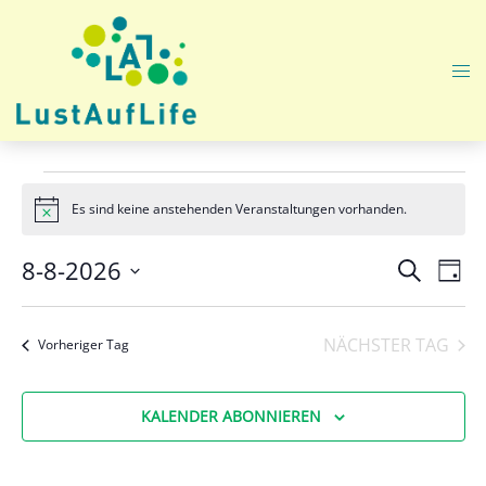
Zum
Inhalt
springen
Me
ums
Veranstaltungen
Es sind keine anstehenden Veranstaltungen vorhanden.
Hinweis
für
Samstag
Veranst
Ver
8-8-2026
SUCHE
TAG
Ans
Suche
Datum
8.
Nav
und
wählen.
August
NÄCHSTER TAG
Vorheriger Tag
Ansicht
Navigat
2026
KALENDER ABONNIEREN