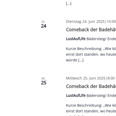
[…]
Dienstag 24. Juni 2025|10:00
DI.
24
Comeback der Badehäus
LustAufLife
Bädersteig/ End
Kurze Beschreibung: „Wie k
einst dort standen, wo heut
würde […]
Mittwoch 25. Juni 2025|8:00
MI.
25
Comeback der Badehäus
LustAufLife
Bädersteig/ End
Kurze Beschreibung: „Wie k
einst dort standen, wo heut