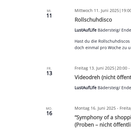
Mittwoch 11. Juni 2025|19:0
MI.
11
Rollschuhdisco
LustAufLife
Bädersteig/ End
Hast du die Rollschuhdisco
doch einmal pro Woche zu uns
Freitag 13. Juni 2025|20:00
-
FR.
13
Videodreh (nicht öffent
LustAufLife
Bädersteig/ End
Montag 16. Juni 2025
-
Freita
MO.
16
“Symphony of a shoppi
(Proben – nicht öffentli