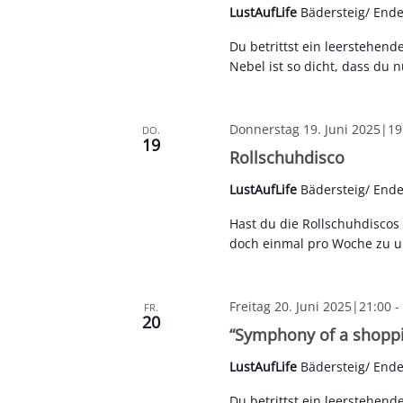
LustAufLife
Bädersteig/ End
Du betrittst ein leerstehend
Nebel ist so dicht, dass du
Donnerstag 19. Juni 2025|19
DO.
19
Rollschuhdisco
LustAufLife
Bädersteig/ End
Hast du die Rollschuhdisco
doch einmal pro Woche zu uns
Freitag 20. Juni 2025|21:00
-
FR.
20
“Symphony of a shoppi
LustAufLife
Bädersteig/ End
Du betrittst ein leerstehend