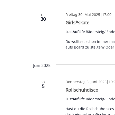
Freitag 30. Mai 2025|17:00
-
FR.
30
Girls*skate
LustAufLife
Bädersteig/ End
Du wolltest schon immer mal
aufs Board zu steigen? Oder
Juni 2025
Donnerstag 5. Juni 2025|19:
DO.
5
Rollschuhdisco
LustAufLife
Bädersteig/ End
Hast du die Rollschuhdisco
doch einmal pro Woche zu uns