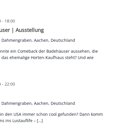
0
-
18:00
ser | Ausstellung
e Dahmengraben, Aachen, Deutschland
önnte ein Comeback der Badehäuser aussehen, die
e das ehemalige Horten-Kaufhaus steht? Und wie
0
-
22:00
e Dahmengraben, Aachen, Deutschland
s in den USA immer schon cool gefunden? Dann komm
 ins Lustauflife – […]