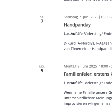
Samstag 7. Juni 2025|13:00
SA.
7
Handpanday
LustAufLife
Bädersteig/ End
D-Kurd, A-Nordlys, F-Aegean
von Tönen einer Handpan di
Montag 9. Juni 2025|18:00
-
MO.
9
Familienfeier: ersten
LustAufLife
Bädersteig/ End
Wenn eine Familie unsere Ges
unterschiedlichste Meinunge
improvisieren wir gemeinsa