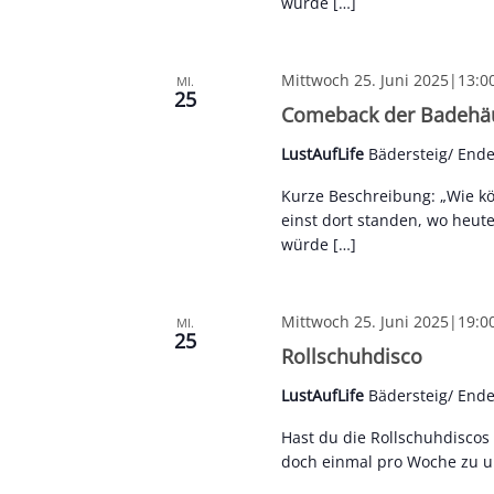
würde […]
Mittwoch 25. Juni 2025|13:0
MI.
25
Comeback der Badehäu
LustAufLife
Bädersteig/ End
Kurze Beschreibung: „Wie k
einst dort standen, wo heut
würde […]
Mittwoch 25. Juni 2025|19:0
MI.
25
Rollschuhdisco
LustAufLife
Bädersteig/ End
Hast du die Rollschuhdisco
doch einmal pro Woche zu uns