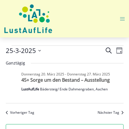
Zum
Inhalt
springen
Me
ums
Veranstaltungen
Veranst
Ver
25-3-2025
SUCHE
TAG
Ans
Suche
Datum
für
Nav
Ganztägig
und
wählen.
Dienstag
Ansicht
Donnerstag 20. März 2025
-
Donnerstag 27. März 2025
45+ Sorge um den Bestand – Ausstellung
25.
Navigat
LustAufLife
Bädersteig/ Ende Dahmengraben, Aachen
März
2025
Vorheriger Tag
Nächster Tag