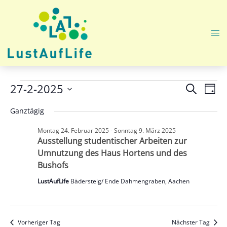
Zum
Inhalt
springen
Me
ums
Veranstaltungen
Veranst
Ver
27-2-2025
SUCHE
TAG
Ans
Suche
Datum
für
Nav
Ganztägig
und
wählen.
Donnerstag
Ansicht
Montag 24. Februar 2025
-
Sonntag 9. März 2025
Ausstellung studentischer Arbeiten zur
27.
Navigat
Umnutzung des Haus Hortens und des
Februar
Bushofs
2025
LustAufLife
Bädersteig/ Ende Dahmengraben, Aachen
Vorheriger Tag
Nächster Tag