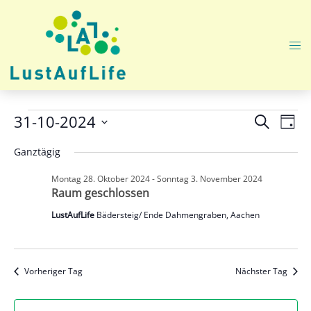
Zum
Inhalt
springen
Me
ums
Veranstaltungen
Veranst
Ver
31-10-2024
SUCHE
TAG
Ans
Suche
Datum
für
Nav
Ganztägig
und
wählen.
Donnerstag
Ansicht
Montag 28. Oktober 2024
-
Sonntag 3. November 2024
Raum geschlossen
31.
Navigat
LustAufLife
Bädersteig/ Ende Dahmengraben, Aachen
Oktober
2024
Vorheriger Tag
Nächster Tag