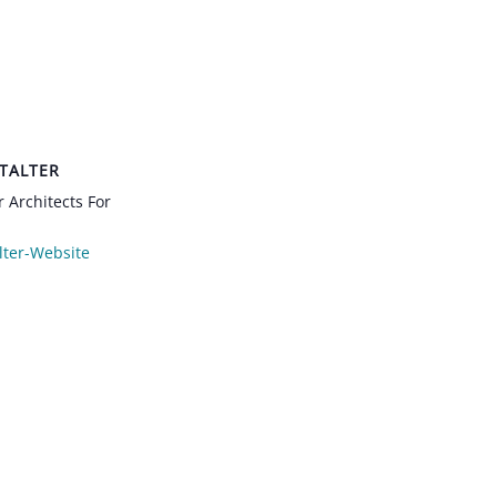
TALTER
 Architects For
lter-Website
n