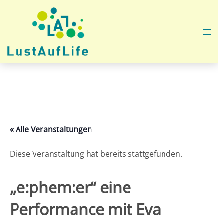
Zum
Inhalt
springen
Me
ums
« Alle Veranstaltungen
Diese Veranstaltung hat bereits stattgefunden.
„e:phem:er“ eine
Performance mit Eva