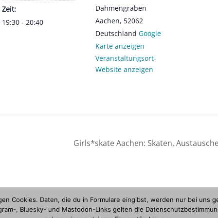
Dahmengraben
Zeit:
Aachen
,
52062
19:30 - 20:40
Deutschland
Google
Karte anzeigen
Veranstaltungsort-
Website anzeigen
Girls*skate Aachen: Skaten, Austausch
en Cookies. Daten, die du in Formulare eingibst, werden nur bei uns g
tagram-, Bluesky- und Mastodon-Links gelten die Datenschutzbestimmung