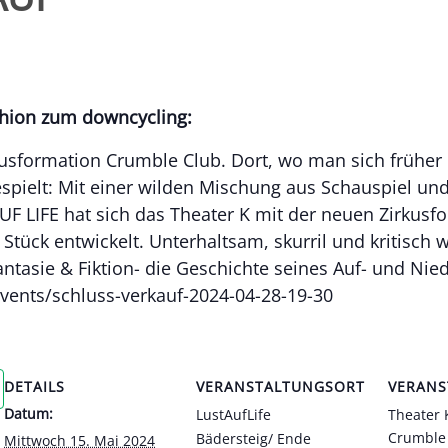
shion zum downcycling:
kusformation Crumble
Club.
Dort, wo man sich früher 
spielt: Mit einer wilden Mischung aus Schauspiel und
F LIFE hat sich das Theater K mit der neuen Zirkusf
tück entwickelt. Unterhaltsam, skurril und kritisch
ntasie & Fiktion- die Geschichte seines Auf- und Nied
events/schluss-verkauf-2024-04-28-19-30
DETAILS
VERANSTALTUNGSORT
VERANS
Datum:
LustAufLife
Theater 
Crumble
Bädersteig/ Ende
Mittwoch 15. Mai 2024