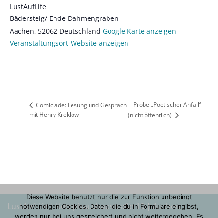
LustAufLife
Bädersteig/ Ende Dahmengraben
Aachen
,
52062
Deutschland
Google Karte anzeigen
Veranstaltungsort-Website anzeigen
Probe „Poetischer Anfall“
Comiciade: Lesung und Gespräch
mit Henry Kreklow
(nicht öffentlich)
Diese Website benutzt nur die zur Funktion unbedingt
LustAufLife | Komphausbadstraße 10 | Aachen
notwendigen Cookies. Daten, die du in Formulare eingibst,
werden nur bei uns gespeichert und nicht weitergegeben. Es