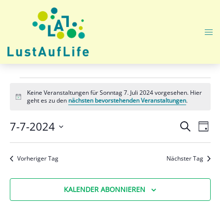
Zum
Inhalt
springen
Me
ums
Veranstaltungen
Keine Veranstaltungen für Sonntag 7. Juli 2024 vorgesehen. Hier
für
Hinweis
geht es zu den
nächsten bevorstehenden Veranstaltungen
.
Sonntag
Veranst
Ver
7-7-2024
SUCHE
TAG
Ans
Suche
7.
Datum
Nav
und
wählen.
Juli
Vorheriger Tag
Nächster Tag
Ansicht
2024
Navigat
KALENDER ABONNIEREN