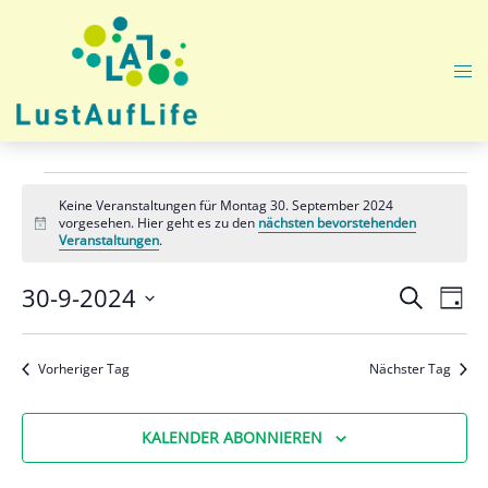
Zum
Inhalt
springen
Me
ums
Veranstaltungen
Keine Veranstaltungen für Montag 30. September 2024
für
vorgesehen. Hier geht es zu den
nächsten bevorstehenden
Hinweis
Veranstaltungen
.
Montag
Veranst
Ver
30-9-2024
SUCHE
30.
TAG
Ans
Suche
Datum
Nav
September
und
wählen.
Vorheriger Tag
Nächster Tag
Ansicht
2024
Navigat
KALENDER ABONNIEREN