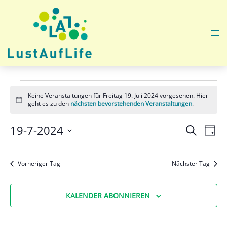
Zum
Inhalt
springen
Me
ums
Veranstaltungen
Keine Veranstaltungen für Freitag 19. Juli 2024 vorgesehen. Hier
für
Hinweis
geht es zu den
nächsten bevorstehenden Veranstaltungen
.
Freitag
Veranst
Ver
19-7-2024
SUCHE
TAG
Ans
Suche
19.
Datum
Nav
und
wählen.
Juli
Vorheriger Tag
Nächster Tag
Ansicht
2024
Navigat
KALENDER ABONNIEREN