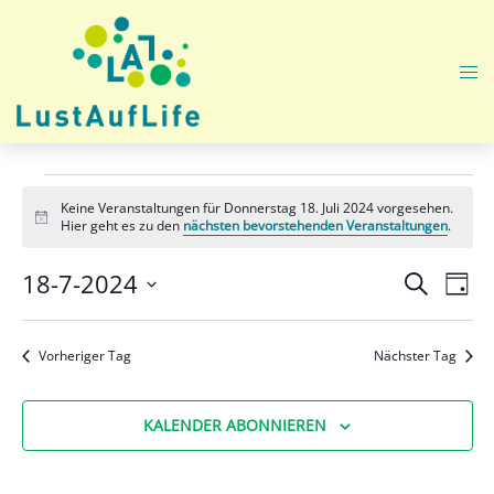
Zum
Inhalt
springen
Me
ums
Veranstaltungen
Keine Veranstaltungen für Donnerstag 18. Juli 2024 vorgesehen.
für
Hinweis
Hier geht es zu den
nächsten bevorstehenden Veranstaltungen
.
Donnerstag
Veranst
Ver
18-7-2024
SUCHE
TAG
Ans
Suche
18.
Datum
Nav
und
wählen.
Juli
Vorheriger Tag
Nächster Tag
Ansicht
2024
Navigat
KALENDER ABONNIEREN