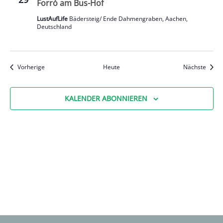
Forró am Bus-Hof
LustAufLife
Bädersteig/ Ende Dahmengraben, Aachen,
Deutschland
Veranstaltungen
Veran
Vorherige
Heute
Nächste
KALENDER ABONNIEREN