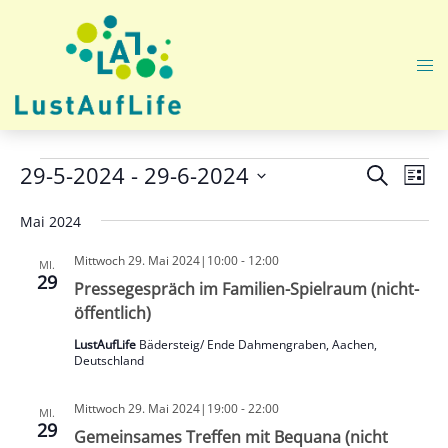
Zum
Inhalt
springen
Me
ums
Veranstaltungen
Veranst
Ver
29-5-2024
 - 
29-6-2024
SUCHE
LISTE
Ans
Suche
Datum
Nav
Mai 2024
und
wählen.
Ansicht
Mittwoch 29. Mai 2024|10:00
-
12:00
MI.
Navigat
29
Pressegespräch im Familien-Spielraum (nicht-
öffentlich)
LustAufLife
Bädersteig/ Ende Dahmengraben, Aachen,
Deutschland
Mittwoch 29. Mai 2024|19:00
-
22:00
MI.
29
Gemeinsames Treffen mit Bequana (nicht